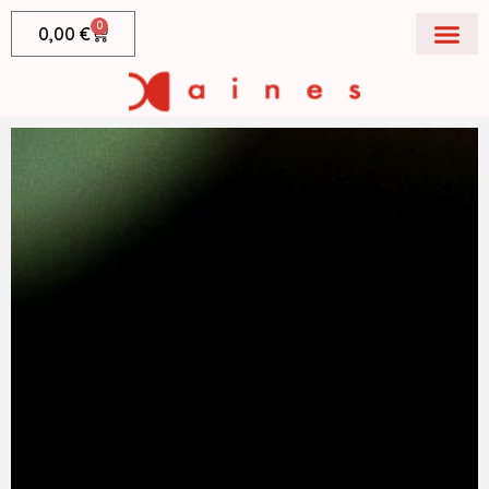
0
0,00
€