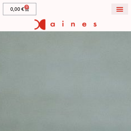
0
0,00
€