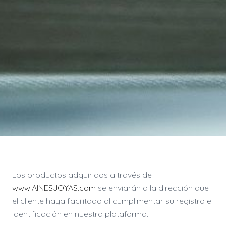
Los productos adquiridos a través de
www.AINESJOYAS.com
se enviarán a la dirección que
el cliente haya facilitado al cumplimentar su registro e
identificación en nuestra plataforma.